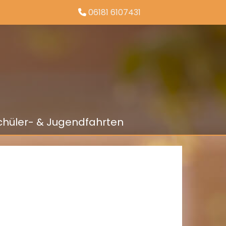
06181 6107431

chüler- & Jugendfahrten